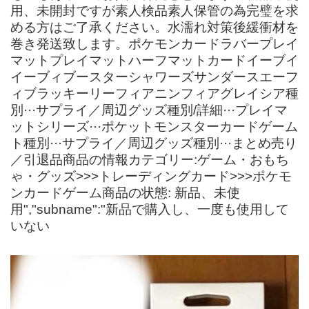
用、未開封ですが素人検品素人保管の為完璧を求
める方はご了承ください。水濡れ対策後緩衝材を
巻き発送致します。ポケモンカードラバープレイ
マットプレイマットハーフマットカードイーブイ
イーブィブースターシャワーズサンダースエーフ
ィブラッキーリーフィアニンフィアグレイシア種
別···サプライ／周辺グッズ種別/詳細···プレイマ
ットシリーズ···ポケットモンスターカードゲーム
ト種別···サプライ／周辺グッズ種別···まとめ売り
／引退品商品の情報カテゴリー:ゲーム・おもち
ゃ・グッズ>>>トレーディングカード>>>ポケモ
ンカードゲーム商品の状態: 新品、未使
用","subname":"新品で購入し、一度も使用して
いない