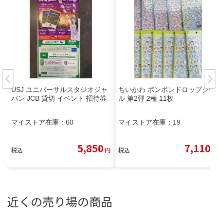
USJ ユニバーサルスタジオジャ
ちいかわ ボンボンドロップシー
パン JCB 貸切 イベント 招待券
ル 第2弾 2種 11枚
マイストア在庫：
60
マイストア在庫：
19
5,850
7,110
税込
円
税込
円
近くの売り場の商品