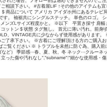
入された場合、フォロー割は適応できませんのでご注
談下さい。 #古着屋LIF ↑その他のアイテムも宜し
ツ 白 $ 商品について アメリカ アイダホ州にあるテ
製です。 袖裾共にシングルステッチ。 単色のロゴ。 
メンズLサイズ程度かと。 ※以下 平置き採寸 肩幅 約47
明 おそらくコットン $ 状態 タグ無し。 首元に薄い汚
LD、VINTAGE共に少なからず使用感があります
了承下さい。 ※古着にご理解頂ける方のご購入お待ち
ればご覧ください ※ トラブルを未然に防ぐ為、購入前
ゴなど） 季節感···春、夏、秋、冬 ネック···クルー
目立った傷や汚れなし","subname":"細かな使用