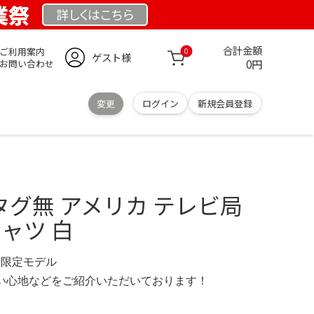
創業祭
詳しくは
こちら
合計金額
ご利用案内
0
ゲスト様
0円
お問い合わせ
変更
ログイン
新規会員登録
 タグ無 アメリカ テレビ局
シャツ 白
net 限定モデル
の使い心地などをご紹介いただいております！