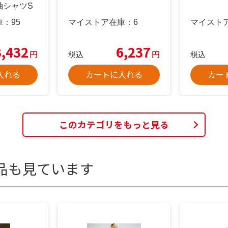
袖シャツS
庫：
95
マイストア在庫：
6
マイスト
3,432
6,237
円
円
税込
税込
入れる
カートに入れる
カー
このカテゴリをもっと見る
品も見ています