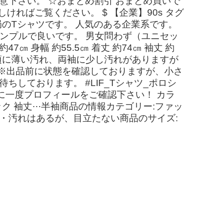
意下さい。 ☆おまとめ割引 おまとめ買いで
ければご覧ください。 $ 【企業】90s タグ
レビ局のTシャツです。 人気のある企業系です。
シンプルで良いです。 男女問わず（ユニセッ
㎝ 身幅 約55.5㎝ 着丈 約74㎝ 袖丈 約
れ、前身頃に薄い汚れ、両袖に少し汚れがありますが
。 ※出品前に状態を確認しておりますが、小さ
しております。 #LIF_Tシャツ_ポロシ
に一度プロフィールをご確認下さい！ カラ
ネック 袖丈···半袖商品の情報カテゴリー:ファッ
感・傷・汚れはあるが、目立たない商品のサイズ: