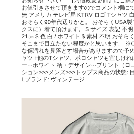
お知らせ下さい。 【お値段変更前】にご購
お値引きさせて頂きますのでコメント欄にてご相
無 アメリカ テレビ局 KTRV ロゴ Tシャ
おそらく90年代辺りかと。 おそらくUSA
クスに）着て頂けます。 $ サイズ 表記 不明 
21㎝ $ 色 白 / ホワイト $ 素材 不
そこまで目立たない程度かと思います。 ※O
な傷汚れを見落とす場合がありますので予めご
ャツ ↑他のTシャツ、ポロシャツも宜しけ
ー···ホワイト 柄・デザイン···プリント（ロ
ション>>>メンズ>>>トップス商品の状態: 
Lブランド: ヴィンテージ