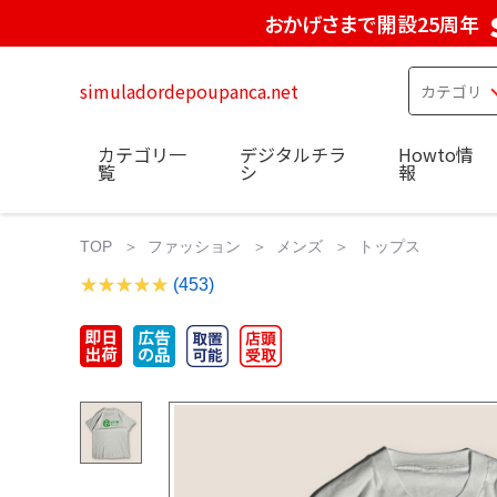
おかげさまで開設25周年
simuladordepoupanca.net
カテゴリ一
デジタルチラ
Howto情
覧
シ
報
TOP
ファッション
メンズ
トップス
(453)