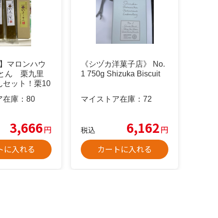
!】マロンハウ
《シヅカ洋菓子店》 No.
んとん 栗九里
1 750g Shizuka Biscuit
んセット！栗10
ア在庫：
80
マイストア在庫：
72
3,666
6,162
円
円
税込
トに入れる
カートに入れる