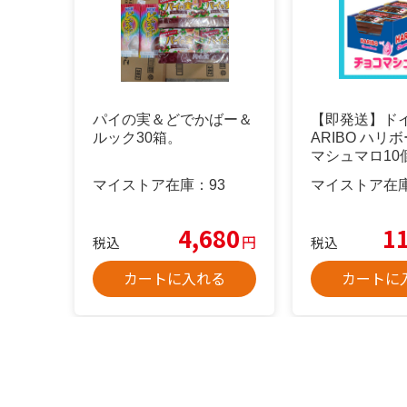
パイの実＆どでかばー＆
【即発送】ドイ
ルック30箱。
ARIBO ハリ
マシュマロ10
マイストア在庫：
93
マイストア在
4,680
1
円
税込
税込
カートに入れる
カートに