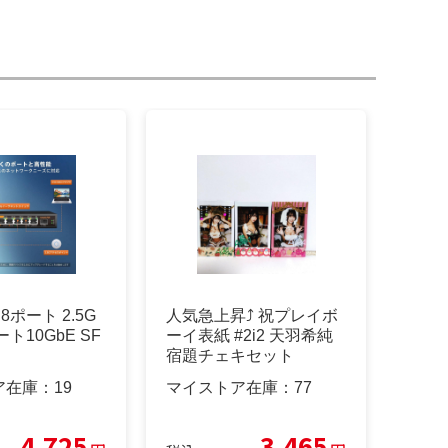
K 8ポート 2.5G
人気急上昇⤴ 祝プレイボ
ト10GbE SF
ーイ表紙 #2i2 天羽希純
宿題チェキセット
ア在庫：
19
マイストア在庫：
77
4,725
3,465