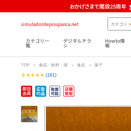
おかげさまで開設25周年
simuladordepoupanca.net
カテゴリ一
デジタルチラ
Howto情
覧
シ
報
TOP
食品・飲料・酒
食品
菓子
(181)