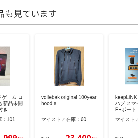
品も見ています
ゲーム ロ
vollebak original 100year
keepLiN
 新品未開
hoodie
ハブ スマー
付き
P+ポート
庫：
101
マイストア在庫：
60
マイスト
8,999
23,400