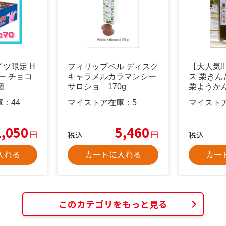
ツ限定 H
フィリップベル ディスク
【大人気!
ボー チョコ
キャラメルカラマンシー
ス 栗き
個
サロショ 170g
栗ようか
0%
庫：
44
マイストア在庫：
5
マイスト
1,050
5,460
円
円
税込
税込
入れる
カートに入れる
カー
このカテゴリをもっと見る