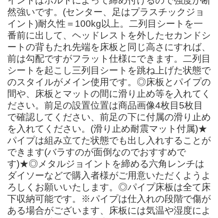
イントはボルトによって締め付けるので強度が断
然強いです。(センター、足はプラスチックジョ
イント)耐久性＝100kg以上。二列目シートを一
番前に出して、ヘッドレストを外したセカンドシ
ートの背もたれ先端を床板と同じ高さにすれば、
前は勾配ですがフラット仕様にできます。二列目
シートを起こし三列目シートを跳ね上げた状態で
のスタイルがメイン使用です。◎床板とパイプの
間や、床板とマットの間に滑り止め等を入れてく
ださい。前足の設置位置は商品画像4枚目5枚目
で確認してください、前足の下に付属の滑り止め
を入れてください。(滑り止め耐震マット付属)★
パイプは組み立てた状態でも出し入れすることが
できます(バラすのが面倒なのでおすすめで
す)★◎メタルジョイントを締める六角レンチは
ダイソーなどで購入者様がご用意いただくようよ
ろしくお願いいたします。◎パイプ床板は全て床
下収納可能です。※パイプは仕入れの段階で傷が
ある場合がございます、床板には気温や湿度によ