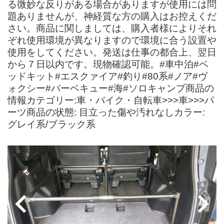
る微妙な反りがある場合がありますが使用には問
題ありませんが、神経質な方の購入はお控えくだ
さい。商品に関しましては、購入者様によりそれ
ぞれ使用環境が異なりますので環境に合う設置や
使用をしてください。発送は仕事の都合上、翌日
から７日以内です。現物確認可能。#車中泊#ベ
ッドキット#エスクァイア#釣り#80系#ノア#ヴ
ォクシー#バーベキュー#海#ソロキャンプ商品の
情報カテゴリー:車・バイク・自転車>>>車>>>パ
ーツ商品の状態: 目立った傷や汚れなしカラー:
グレイ系/ブラック系