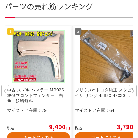
パーツの売れ筋ランキング
中古 スズキ ハスラー MR92S
プリウスα トヨタ純正 スタビラ
左側フロントフェンダー 白
イザ リンク 48820-47030
色 送料無料！
マイストア在庫：
79
マイストア在庫：
64
9,400
3,780
税込
円
税込
円
カートに入れる
カートに入れる