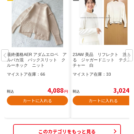
最終価格AER アダムエロペ ア
23AW 美品 リフレクト 洗え
ルパカ混 バックスリット ク
る ジャガードニット テクス
ルーネック ニット
チャー 白
マイストア在庫：
66
マイストア在庫：
33
4,088
3,024
税込
円
税込
円
カートに入れる
カートに入れる
このカテゴリをもっと見る