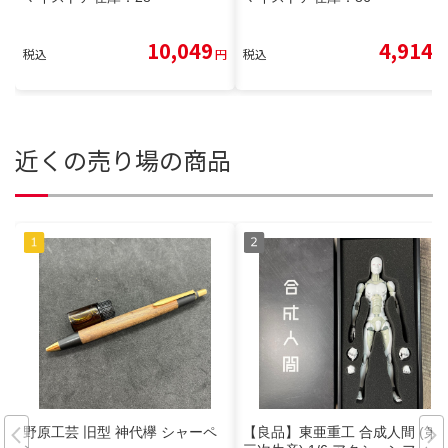
10,049
4,914
税込
円
税込
円
近くの売り場の商品
野原工芸 旧型 神代欅 シャーペ
【良品】東亜重工 合成人間 (第