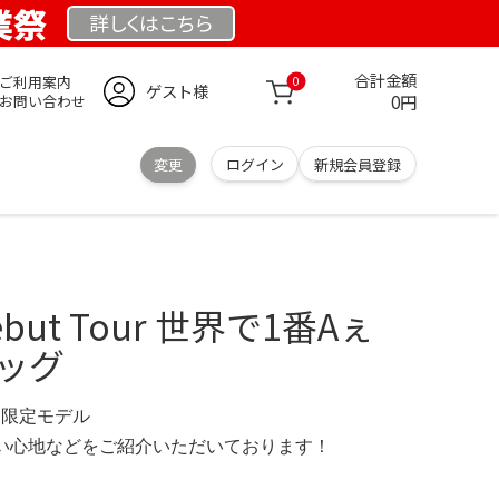
創業祭
詳しくは
こちら
合計金額
ご利用案内
0
ゲスト様
0円
お問い合わせ
変更
ログイン
新規会員登録
Debut Tour 世界で1番Aぇ
バッグ
net 限定モデル
の使い心地などをご紹介いただいております！