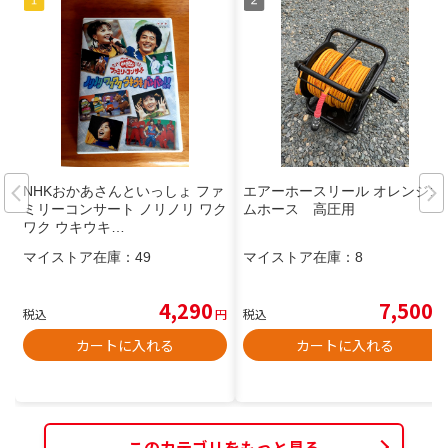
NHKおかあさんといっしょ ファ
エアーホースリール オレンジゴ
ミリーコンサート ノリノリ ワク
ムホース 高圧用
ワク ウキウキ…
マイストア在庫：
49
マイストア在庫：
8
4,290
7,500
税込
円
税込
円
カートに入れる
カートに入れる
このカテゴリをもっと見る